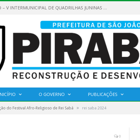
REGULAMENTO – V INTERMUNICIPAL DE QUADRILHAS JUNINAS 2026
NICÍPIO
O GOVERNO
PUBLICAÇÕES
»
ção do Festival Afro-Religioso de Rei Sabá
rei saba 2024
0