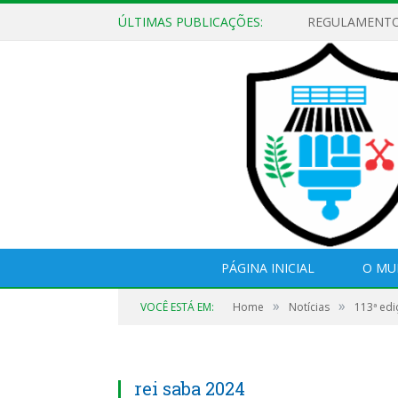
ÚLTIMAS PUBLICAÇÕES:
PÁGINA INICIAL
O MU
»
»
VOCÊ ESTÁ EM:
Home
Notícias
113ª edi
rei saba 2024