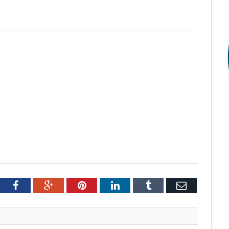
tter
Facebook
Google+
Pinterest
LinkedIn
Tumblr
Email