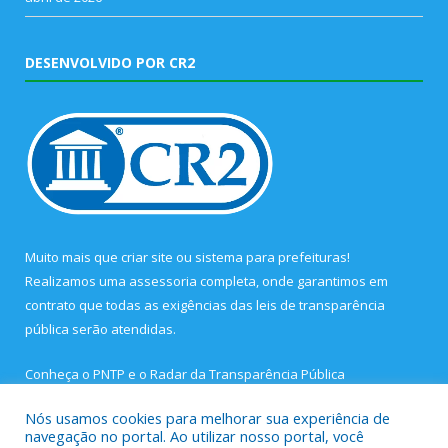
DESENVOLVIDO POR CR2
Muito mais que
criar site
ou
sistema para prefeituras
!
Realizamos uma
assessoria
completa, onde garantimos em
contrato que todas as exigências das
leis de transparência
pública
serão atendidas.
Conheça o
PNTP
e o
Radar da Transparência Pública
Nós usamos cookies para melhorar sua experiência de
navegação no portal. Ao utilizar nosso portal, você