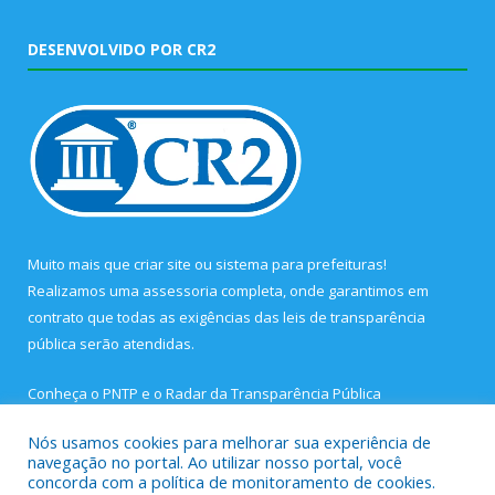
DESENVOLVIDO POR CR2
Muito mais que
criar site
ou
sistema para prefeituras
!
Realizamos uma
assessoria
completa, onde garantimos em
contrato que todas as exigências das
leis de transparência
pública
serão atendidas.
Conheça o
PNTP
e o
Radar da Transparência Pública
Nós usamos cookies para melhorar sua experiência de
navegação no portal. Ao utilizar nosso portal, você
concorda com a política de monitoramento de cookies.