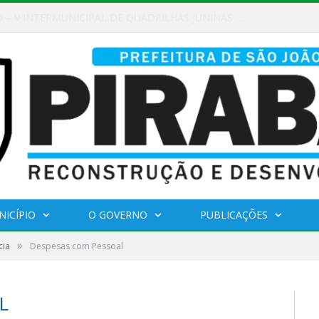
AMAMENTO PÚBLICO Nº 02/2026
NICÍPIO
O GOVERNO
PUBLICAÇÕES
»
cia
Despesas com Pessoal
L