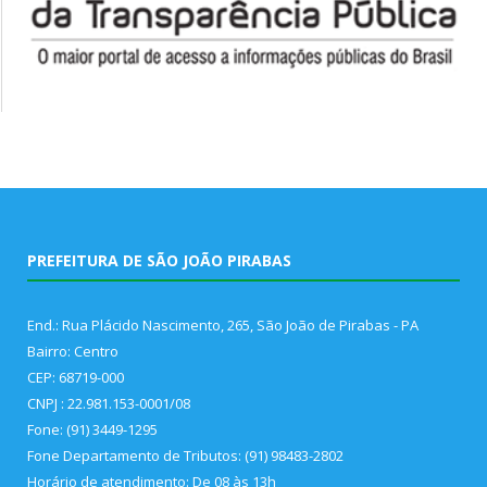
PREFEITURA DE SÃO JOÃO PIRABAS
End.: Rua Plácido Nascimento, 265, São João de Pirabas - PA
Bairro: Centro
CEP: 68719-000
CNPJ : 22.981.153-0001/08
Fone: (91) 3449-1295
Fone Departamento de Tributos: (91) 98483-2802
Horário de atendimento: De 08 às 13h