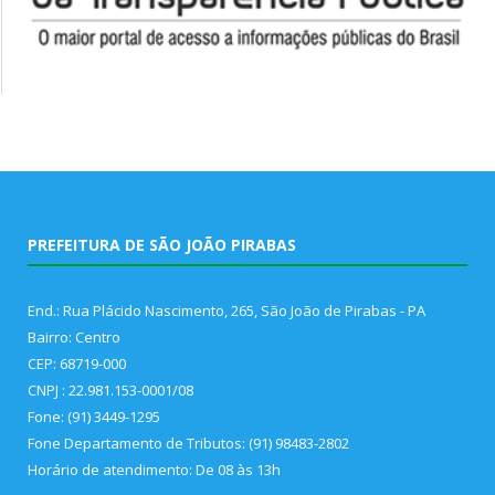
PREFEITURA DE SÃO JOÃO PIRABAS
End.: Rua Plácido Nascimento, 265, São João de Pirabas - PA
Bairro: Centro
CEP: 68719-000
CNPJ : 22.981.153-0001/08
Fone: (91) 3449-1295
Fone Departamento de Tributos: (91) 98483-2802
Horário de atendimento: De 08 às 13h