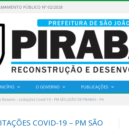
AMAMENTO PÚBLICO Nº 02/2026
NICÍPIO
O GOVERNO
PUBLICAÇÕES
 Resumo – Licitações Covid-19 – PM SÃO JOÃO DE PIRABAS – PA
ITAÇÕES COVID-19 – PM SÃO