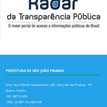
PREFEITURA DE SÃO JOÃO PIRABAS
End.: Rua Plácido Nascimento, 265, São João de Pirabas - PA
Bairro: Centro
CEP: 68719-000
CNPJ : 22.981.153-0001/08