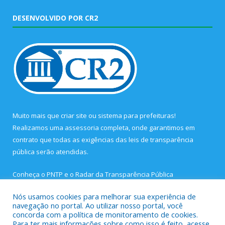
DESENVOLVIDO POR CR2
Muito mais que
criar site
ou
sistema para prefeituras
!
Realizamos uma
assessoria
completa, onde garantimos em
contrato que todas as exigências das
leis de transparência
pública
serão atendidas.
Conheça o
PNTP
e o
Radar da Transparência Pública
Nós usamos cookies para melhorar sua experiência de
navegação no portal. Ao utilizar nosso portal, você
concorda com a política de monitoramento de cookies.
Para ter mais informações sobre como isso é feito, acesse